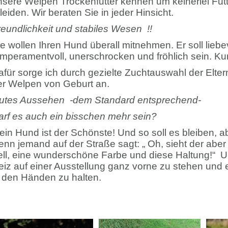
nsere Welpen Trockenfutter kennen um keinerlei Fut
leiden. Wir beraten Sie in jeder Hinsicht.
reundlichkeit und stabiles Wesen !!
ie wollen Ihren Hund überall mitnehmen. Er soll liebe
emperamentvoll, unerschrocken und fröhlich sein. Ku
afür sorge ich durch gezielte Zuchtauswahl der Elte
er Welpen von Geburt an.
utes Aussehen -dem Standard entsprechend-
arf es auch ein bisschen mehr sein?
in Hund ist der Schönste! Und so soll es bleiben, abe
enn jemand auf der Straße sagt: „ Oh, sieht der abe
ell, eine wunderschöne Farbe und diese Haltung!“ Un
eiz auf einer Ausstellung ganz vorne zu stehen und e
n den Händen zu halten.