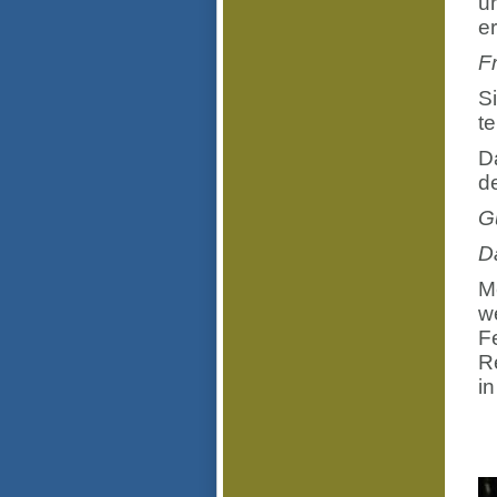
u
er
F
S
t
D
d
G
D
Me
w
F
R
i