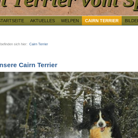
STARTSEITE
AKTUELLES
WELPEN
CAIRN TERRIER
BILDE
 befinden sich hier:
Cairn Terrier
nsere Cairn Terrier