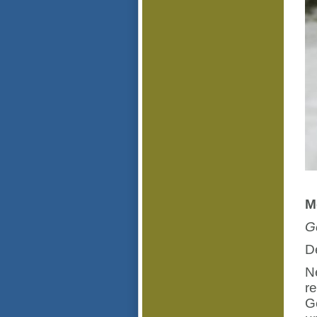
M
G
D
N
r
G